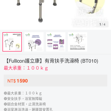
1
/
4
【Fullicon護立康】有背扶手洗澡椅 (BT010)
最大承重：１００ｋｇ
1590
NT$
🟢最大承重：１００ｋｇ
🟢安全扶手，浴室無障礙
🟢鋁合金材質，止滑洗澡椅
🟢浴室淋浴洗澡，蓮蓬頭安置孔