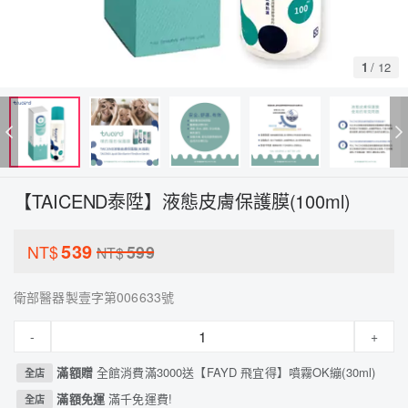
1
/
12
【TAICEND泰陞】液態皮膚保護膜(100ml)
539
NT$
599
NT$
衛部醫器製壹字第006633號
-
+
滿額贈
全館消費滿3000送【FAYD 飛宜得】噴霧OK繃(30ml)
全店
滿額免運
滿千免運費!
全店