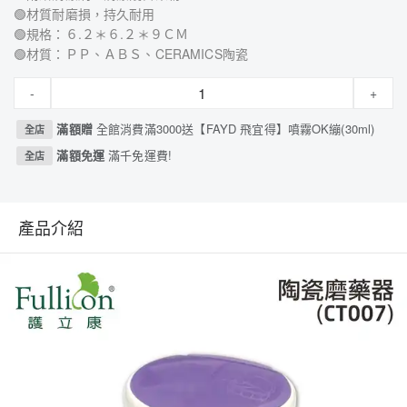
🟢材質耐磨損，持久耐用
🟢規格：６.２＊６.２＊９ＣＭ
🟢材質：ＰＰ、ＡＢＳ、CERAMICS陶瓷
-
+
滿額贈
全館消費滿3000送【FAYD 飛宜得】噴霧OK繃(30ml)
全店
滿額免運
滿千免運費!
全店
產品介紹