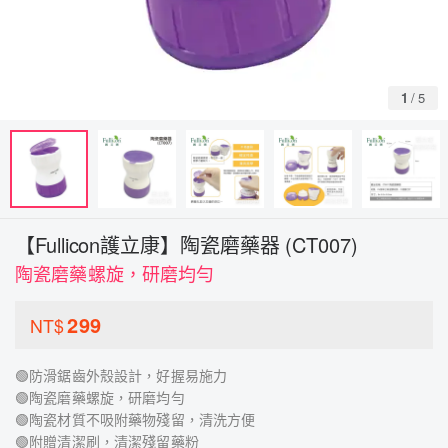
1
/
5
【Fullicon護立康】陶瓷磨藥器 (CT007)
陶瓷磨藥螺旋，研磨均勻
299
NT$
🟢防滑鋸齒外殼設計，好握易施力
🟢陶瓷磨藥螺旋，研磨均勻
🟢陶瓷材質不吸附藥物殘留，清洗方便
🟢附贈清潔刷，清潔殘留藥粉