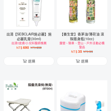
出清【SEBCLAIR施必麗】施
【養生堂】香茅油/薄荷油 滾
必麗乳膏(30ml)
珠隨身瓶(10cc)
出清!!皮膚/小兒科醫師推薦
露營、騎車、登山、戶外活動必備
690
聖品
NT$
850
NT$
35
NT$
39
NT$
選購
選購