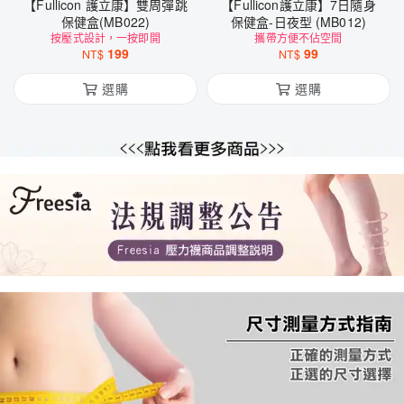
【Fullicon 護立康】雙周彈跳
【Fullicon護立康】7日隨身
保健盒(MB022)
保健盒-日夜型 (MB012)
按壓式設計，一按即開
攜帶方便不佔空間
199
99
NT$
NT$
選購
選購