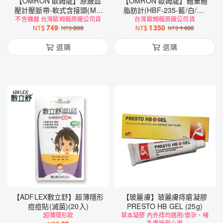
【OMRON 歐姆龍】原廠血
【OMRON 歐姆龍】體重體
壓計壓脈帶-軟式含接頭(M/L
脂肪計(HBF-235-藍/白/粉)
不含機器 台灣歐姆龍原廠公司貨
22-42 HEM-RML31)
台灣歐姆龍原廠公司貨
體脂計
749
1350
NT$
800
NT$
1480
NT$
NT$
選購
選購
【ADFLEX敷立舒】超薄隱形
【玻麗膚】玻麗膚痔瘡凝膠
痘痘貼(滅菌)(20入)
PRESTO HB GEL (25g)
超薄隱形款
草本凝膠 內外痔均適用/懷孕、哺
乳媽咪安心用