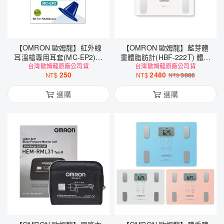
【OMRON 歐姆龍】紅外線
【OMRON 歐姆龍】藍芽體
耳溫槍專用耳套(MC-EP2)耳
重體脂肪計(HBF-222T) 體脂
台灣歐姆龍原廠公司貨
溫槍MC-523適用
台灣歐姆龍原廠公司貨
計
250
2480
NT$
NT$
3880
NT$
選購
選購