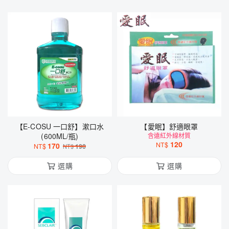
【E-COSU 一口舒】漱口水
【愛眠】舒適眼罩
(600ML/瓶)
含遠紅外線材質
120
NT$
170
NT$
190
NT$
選購
選購