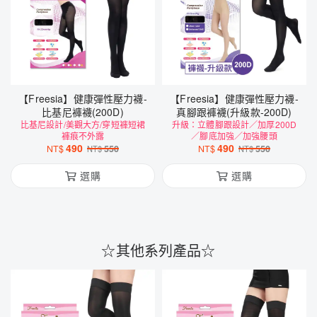
【Freesia】健康彈性壓力襪-
【Freesia】健康彈性壓力襪-
比基尼褲襪(200D)
真腳跟褲襪(升級款-200D)
比基尼設計/美觀大方/穿短褲短裙
升級：立體腳跟設計／加厚200D
褲痕不外露
／腳底加強／加強腰頭
490
490
NT$
550
NT$
550
NT$
NT$
選購
選購
☆其他系列產品☆