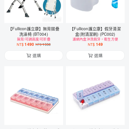
【Fullicon護立康】無背摺疊
【Fullicon護立康】假牙清潔
洗澡椅 (BT004)
盒(附清潔刷) (PC002)
無背/可調高度/可折疊
濾網內盒沖洗假牙，衛生方便
1490
149
NT$
1550
NT$
NT$
選購
選購