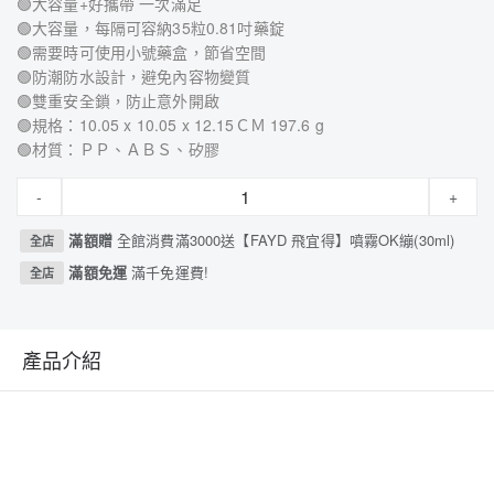
🟢大容量+好攜帶 一次滿足
🟢大容量，每隔可容納35粒0.81吋藥錠
🟢需要時可使用小號藥盒，節省空間
🟢防潮防水設計，避免內容物變質
🟢雙重安全鎖，防止意外開啟
🟢規格：10.05 x 10.05 x 12.15ＣＭ 197.6 g
🟢材質：ＰＰ、ＡＢＳ、矽膠
-
+
滿額贈
全館消費滿3000送【FAYD 飛宜得】噴霧OK繃(30ml)
全店
滿額免運
滿千免運費!
全店
產品介紹