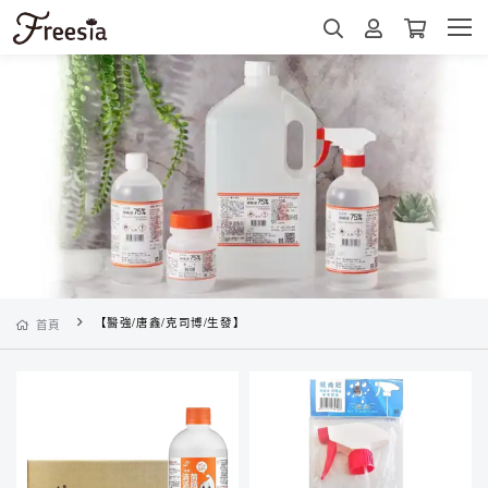
【醫強/唐鑫/克司博/生發】
首頁