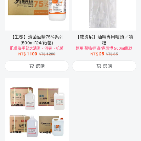
【生發】清菌酒精75%系列
【威肯尼】酒精專用噴頭／噴
(500ml*24/箱裝)
槍
肌膚及手部之清潔、消毒、抗菌
適用 醫強/唐鑫/克司博 500ml瓶器
1100
25
NT$
1280
NT$
35
NT$
NT$
選購
選購